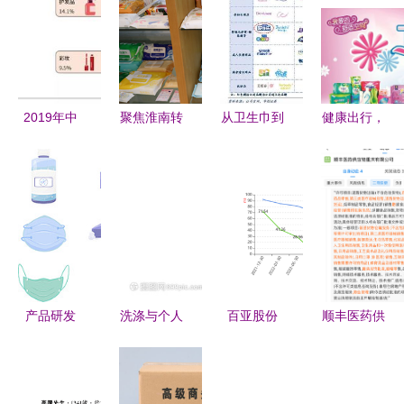
2019年中
聚焦淮南转
从卫生巾到
健康出行，
国快消品行
型发展大会
抗疫担当
自在随行
业个人卫生
| 新桥国际
心相印生产
女性个人卫
用品销售报
产业园 打
商的跨界守
生用品特惠
告 增长动
造“空港新
护与商业密
专场
力与未来展
城”助力产
码
望
业腾飞
产品研发
洗涤与个人
百亚股份
顺丰医药供
2D图 个人
卫生 商品
2024年前
应链重庆分
卫生用品销
图片背后的
三季度净利
公司拓宽业
售的创新蓝
消费心理学
润达2.39亿
务版图，新